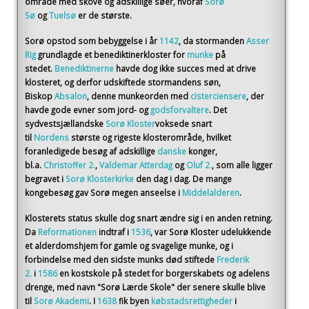
område med skove og adskillige søer, hvoraf
Sorø
Sø
og
Tuelsø
er de største.
Sorø opstod som bebyggelse i år
1142
, da stormanden
Asser
Rig
grundlagde et benediktinerkloster for
munke
på
stedet.
Benediktinerne
havde dog ikke succes med at drive
klosteret, og derfor udskiftede stormandens søn,
Biskop
Absalon
, denne munkeorden med
cisterciensere
, der
havde gode evner som jord- og
godsforvaltere
. Det
sydvestsjællandske
Sorø Kloster
voksede snart
til
Nordens
største og rigeste klosterområde, hvilket
foranledigede besøg af adskillige
danske
konger,
bl.a.
Christoffer 2.
,
Valdemar Atterdag
og
Oluf 2.
, som alle ligger
begravet i
Sorø Klosterkirke
den dag i dag. De mange
kongebesøg gav Sorø megen anseelse i
Middelalderen
.
Klosterets status skulle dog snart ændre sig i en anden retning.
Da
Reformationen
indtraf i
1536
, var Sorø Kloster udelukkende
et alderdomshjem for gamle og svagelige munke, og i
forbindelse med den sidste munks død stiftede
Frederik
2.
i
1586
en kostskole på stedet for borgerskabets og adelens
drenge, med navn "Sorø Lærde Skole" der senere skulle blive
til
Sorø Akademi
. I
1638
fik byen
købstadsrettigheder
i