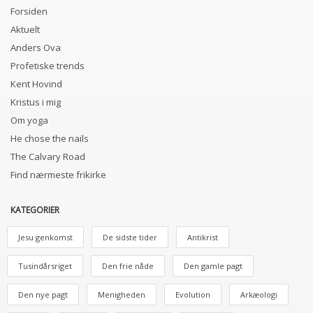
Forsiden
Aktuelt
Anders Ova
Profetiske trends
Kent Hovind
Kristus i mig
Om yoga
He chose the nails
The Calvary Road
Find nærmeste frikirke
KATEGORIER
Jesu genkomst
De sidste tider
Antikrist
Tusindårsriget
Den frie nåde
Den gamle pagt
Den nye pagt
Menigheden
Evolution
Arkæologi