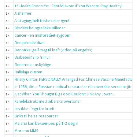
15 Health Foods You Should Avoid if You Want to Stay Healthy!
Alzheimer
Anti-aging, helt friske celler igen!
Blodets holografiske billeder
Cancer - en misforstået sygdom
Den primale diæt
Den virkelige årsag til kraft (video på engelsk)
Diabetes? Slip fri nu!
Generne er uskyldige
Halleluja diæten
Hillary Clinton PERSONALLY Arranged For Chinese Vaccine Manufacturer
In 1958, did a Russian medical researcher discover the secret to jitt
Just When You Thought Big Food Couldn’t Sink Any Lower…
Kanelekstrakt med bibelske overtoner
Lev ikke i frygt for kræft
Links til helse ressourcer
Malaria kan bekæmpes på 1-2 døgn!
More on MMS