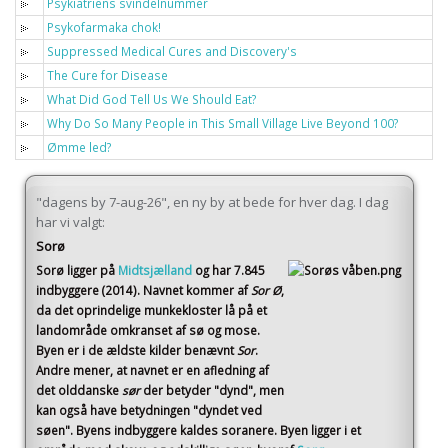
Psykiatriens svindelnummer
Psykofarmaka chok!
Suppressed Medical Cures and Discovery's
The Cure for Disease
What Did God Tell Us We Should Eat?
Why Do So Many People in This Small Village Live Beyond 100?
Ømme led?
"dagens by 7-aug-26", en ny by at bede for hver dag. I dag
har vi valgt:
Sorø
Sorø
ligger på
Midtsjælland
og har 7.845
indbyggere (2014)
. Navnet kommer af
Sor Ø
,
da det oprindelige munkekloster lå på et
landområde omkranset af sø og mose.
Byen er i de ældste kilder benævnt
Sor
.
Andre mener, at navnet er en afledning af
det olddanske
sør
der betyder "dynd", men
kan også have betydningen "dyndet ved
søen". Byens indbyggere kaldes soranere. Byen ligger i et