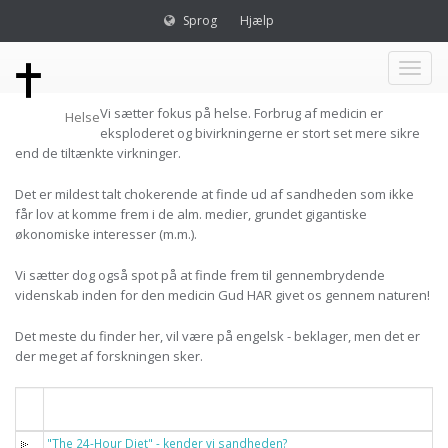
Sprog
Hjælp
Toggl
Vi sætter fokus på helse. Forbrug af medicin er
Helse
naviga
eksploderet og bivirkningerne er stort set mere sikre
end de tiltænkte virkninger.
Det er mildest talt chokerende at finde ud af sandheden som ikke
får lov at komme frem i de alm. medier, grundet gigantiske
økonomiske interesser (m.m.).
Vi sætter dog også spot på at finde frem til gennembrydende
videnskab inden for den medicin Gud HAR givet os gennem naturen!
Det meste du finder her, vil være på engelsk - beklager, men det er
der meget af forskningen sker.
Titel
"The 24-Hour Diet" - kender vi sandheden?